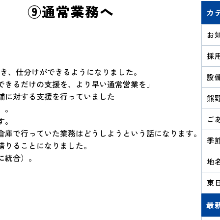
。 ⑨通常業務へ
カ
お知
採用
でき、仕分けができるようになりました。
設備
できるだけの支援を、より早い通常営業を」
舗に対する支援を行っていました
熊野
）。
ごあ
す。
倉庫で行っていた業務はどうしようという話になります。
季節
借りることになりました。
に統合）。
地名
東日
最