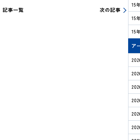
1
記事一覧
次の記事
⑫
れ
1
⑪
1
⑩
ア
20
20
20
20
20
20