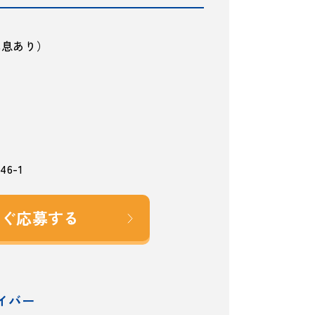
間休息あり）
6-1
すぐ応募する
イバー