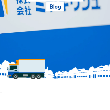
Blog
方について語ってみる ②市町村合併の歴史-1