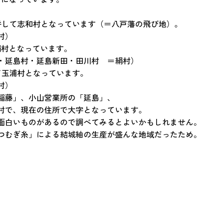
併して志和村となっています（＝八戸藩の飛び地）。
村）
絹村となっています。
・延島村・延島新田・田川村 ＝絹村）
て玉浦村となっています。
村）
稲藤」、小山営業所の「延島」、
村で、現在の住所で大字となっています。
面白いものがあるので調べてみるとよいかもしれません。
つむぎ糸」による結城紬の生産が盛んな地域だったため。