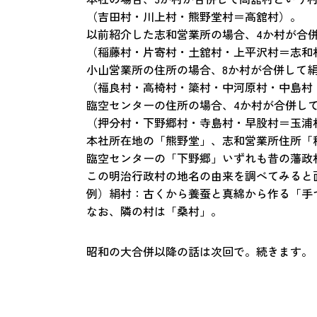
（吉田村・川上村・熊野堂村＝高舘村）。
以前紹介した志和営業所の場合、4か村が合
（稲藤村・片寄村・土舘村・上平沢村＝志和
小山営業所の住所の場合、8か村が合併して
（福良村・高椅村・簗村・中河原村・中島村
臨空センターの住所の場合、4か村が合併し
（押分村・下野郷村・寺島村・早股村＝玉浦
本社所在地の「熊野堂」、志和営業所住所「
臨空センターの「下野郷」いずれも昔の藩政
この明治行政村の地名の由来を調べてみると
例）絹村：古くから養蚕と真綿から作る「手
なお、隣の村は「桑村」。
昭和の大合併以降の話は次回で。続きます。