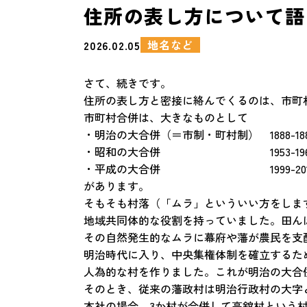
住所の表し方について語
地名など
2026.02.05
さて、続きです。
住所の表し方と密接に絡んでくるのは、市町
市町村合併は、大きなものとして
・明治の大合併（＝市制・町村制） 1888-18
・昭和の大合併 1953-196
・平成の大合併 1999-201
があります。
そもそも村落（「ムラ」といういい方をしま
地域共同体的な役割を持っていました。田ん
その自然発生的なムラに幕府や藩が農民を支
明治時代に入り、中央集権体制を確立するた
人為的な村を作りました。これが明治の大合
そのとき、従来の藩政村は明治行政村の大字
本社の場合、3か村が合併して高舘村という