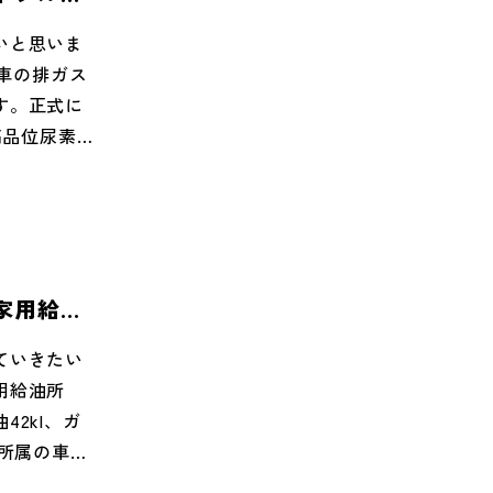
いと思いま
ル車の排ガス
す。正式に
高品位尿素
ディーゼル
無害な窒素と
のまとめ、
家用給油
ていきたい
用給油所
2kl、ガ
所所属の車両
ています