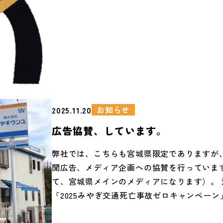
（インタンクを設置して相当年数経っている
美のポイントを貯めたほうがいいという運転
はおりません）。このインタンクでは、時間
他の営業所のトラックも給油を行っています
取引先様は11社あり、発注担当が毎週送られ
単価の見積書を見比べながら軽油の発注を行
す。
お知らせ
2025.11.20
広告協賛、しています。
弊社では、こちらも宮城県限定でありますが
聞広告、メディア企画への協賛を行っていま
て、宮城県メインのメディアになります）。 
「2025みやぎ交通死亡事故ゼロキャンペーン
掲載、2025年5月、7月、9月掲載済み、2025年