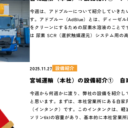
補充タンク
今週は、アドブルーについて紹介していきた
す。アドブルー（AdBlue）とは、ディーゼ
をクリーンにするための尿素水溶液のことで
は 尿素 SCR（選択触媒還元）システム用の
水 と呼ばれます。アドブルーの役割として、
エンジンが排出する NOx（窒素酸化物）を
水に分解するために使われます。 ・・・本日
ChatGPTは便利ですね（違 。
設備紹介
2025.11.27
宮城運輸（本社）の設備紹介① 自
所
今週から何週かに渡り、弊社の設備を紹介し
と思います。まずは、本社営業所にある自家
（インタンク）です。このインタンクは、軽油4
ソリン6klの容量があり、基本的に本社営業
は、こちらのインタンクを用いて給油を行っ