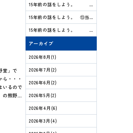
15年前の話をしよう。
⑭ふりかえりのまとめ
15年前の話をしよう。 ⑬当
時の日報を抜き出してみる
15年前の話をしよう。
⑫持って帰っていい、といわ
れても
アーカイブ
2026年8月
(1)
2026年7月
(2)
野堂」で
から・・・
2026年6月
(2)
はいるので
）の熊野三
2026年5月
(2)
て祀るこ
2026年4月
(6)
三社は、熊
智神社の総
2026年3月
(4)
ますが、他