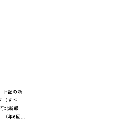
ので、宇〇
手さんは今
が合えば、
。軽油納入
てくる軽油
っていま
、下記の新
す（すべ
河北新報
」（年6回
11月、12