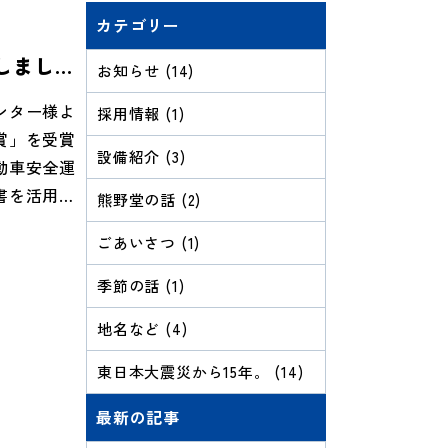
カテゴリー
しまし
お知らせ (14)
ンター様よ
採用情報 (1)
賞」を受賞
設備紹介 (3)
動車安全運
書を活用
熊野堂の話 (2)
反件数、人
ごあいさつ (1)
基準に応じ
の場合、地
季節の話 (1)
業員一同、
地名など (4)
。
東日本大震災から15年。 (14)
最新の記事