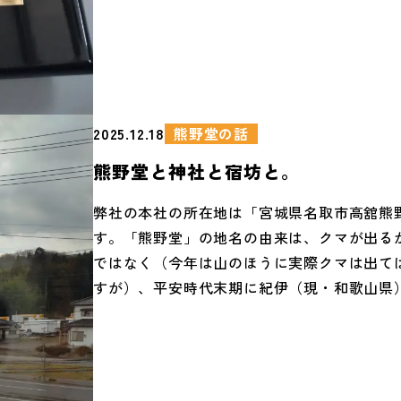
熊野堂の話
2025.12.18
熊野堂と神社と宿坊と。
弊社の本社の所在地は「宮城県名取市高舘熊
す。「熊野堂」の地名の由来は、クマが出る
ではなく（今年は山のほうに実際クマは出て
すが）、平安時代末期に紀伊（現・和歌山県
社を勧請（神社の祭神などを別の場所に迎え
と）した名取熊野三社が由来です。名取熊野
野神社（熊野新宮社）・熊野本宮社・熊野那
称であり、全国に「熊野神社」は数多くあり