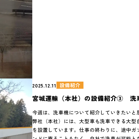
の熊野神社は、本家の熊野三山（熊野本宮大
玉大社、熊野那智大社）をまとめて1つの神
しているのに対し、名取の熊野三社は本宮・
の三社がそれぞれ別に勧請されています。ま
神社の位置も本家（紀伊国）と同じであり、
でも珍しいとされています。 弊社は名取熊野
ち、熊野神社の近くにあります。熊野神社は
熊野新宮社といい、名取熊野三社のなかでも
社でした。奥州藤原氏の庇護を受け、軍事的
力となっていたようです。奥州藤原氏の滅亡
設備紹介
2025.12.11
受け、18の宿坊（氏子や参拝者のための宿泊
宮城運輸（本社）の設備紹介③ 洗
け、江戸時代になっても伊達家の崇敬を受け
です。↓熊野神社 さて、この宿坊ですが、先
今週は、洗車機について紹介していきたいと
していたインタンクや洗車機がある場所（弊
弊社（本社）には、大型車も洗車できる大型
大きな道路の向こう側）も 範囲として入って
を設置しています。仕事の終わりに、途中ガ
んです。 名取市が発行してる熊野三社関連の
ンドに寄ることもなく、自社で洗車が可能と