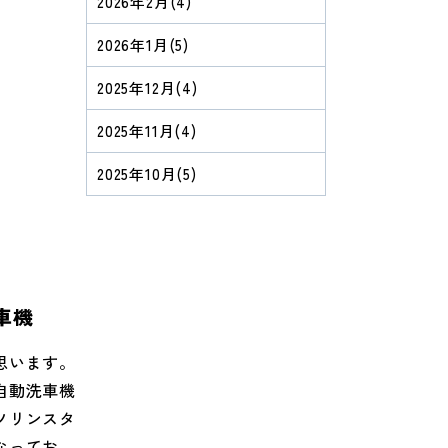
2026年2月
(4)
社、熊野速
社として勧請
2026年1月
(5)
新宮・那智
2025年12月
(4)
た、３つの
これは全国
2025年11月
(4)
三社のう
2025年10月
(5)
、もともと
中心的な神
にも一大勢
後も信仰を
施設）を設
車機
ていたよう
週まで紹介
思います。
社の西側、
自動洗車機
いたような
ソリンスタ
パンフレッ
なっており