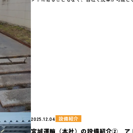
トなどを見ても「新宮宿坊跡」として範囲に
ます。また、高圧洗浄機も設置し、細かい汚
るのです。 宿坊がどのくらいの期間存続して
くことができます。 弊社の運転手さんはきれ
べても出てこないのでよくわかりませんが、
も多いので、たまに洗車機を壊したり、高圧
だったことを考えると、 妄想がはかどります
ホースを潰して使えなくなるとそれこそブー
がありますね。 ↓弊社から宿坊跡だった弊社
きかねないので、大事に使ってくれることを
です。
設備紹介
2025.12.04
宮城運輸（本社）の設備紹介② ア